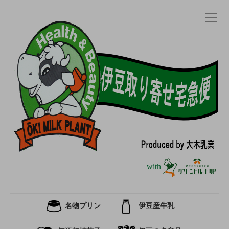
with
名物プリン
伊豆産牛乳