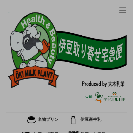
with
名物プリン
伊豆産牛乳