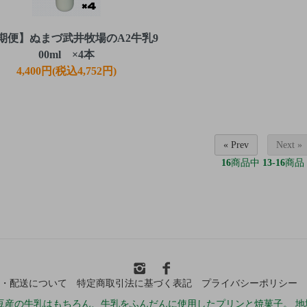
期便】ぬまづ武井牧場のA2牛乳9
00ml ×4本
4,400円(税込4,752円)
« Prev
Next »
16
商品中
13-16
商品
・配送について
特定商取引法に基づく表記
プライバシーポリシー
豆産の牛乳はもちろん、牛乳をふんだんに使用したプリンと焼菓子。 