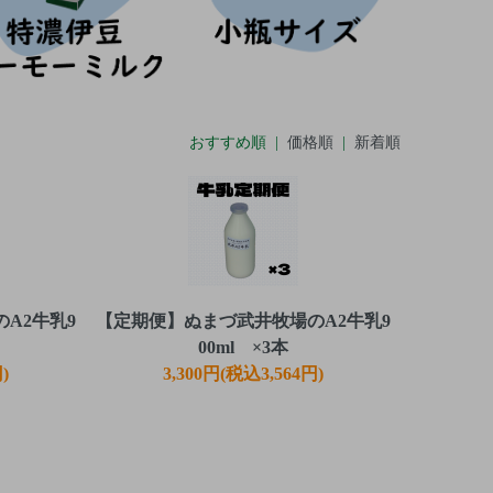
おすすめ順 |
価格順
|
新着順
A2牛乳9
【定期便】ぬまづ武井牧場のA2牛乳9
00ml ×3本
)
3,300円(税込3,564円)