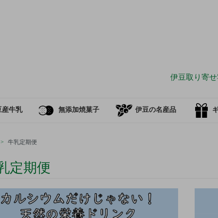
伊豆取り寄せ
豆産牛乳
無添加焼菓子
伊豆の名産品
>
牛乳定期便
乳定期便