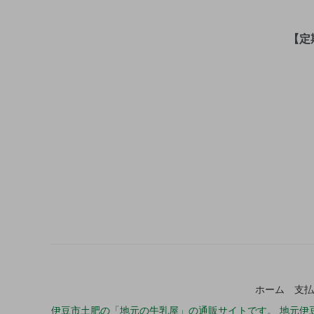
【定
ホーム
支払
伊豆市土肥の「地元の牛乳屋」の通販サイトです。 地元伊