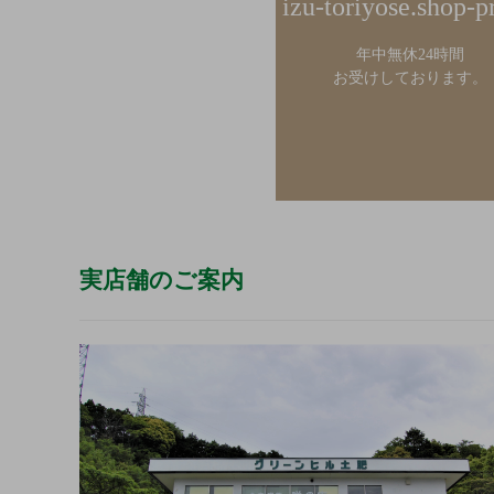
izu-toriyose.shop-p
年中無休24時間
お受けしております。
実店舗のご案内