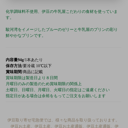
化学調味料不使用、伊豆の牛乳屋こだわりの食材を使っていま
す。
駿河湾をイメージしたブルーのゼリーと牛乳屋のプリンの彩り
鮮やかなプリンです。
内容量94g
/1本あたり
保存方法
/要冷蔵 10℃以下
賞味期間
/商品に記載
賞味期限は製造日より８日間
月曜日のみの製造のため賞味期限の関係上
土曜日、日曜日、月曜日、火曜日の指定はご遠慮ください
指定日がある場合は余裕をもってご注文をお願いします
伊豆取り寄せ宅急便では、様々な商品を取り扱っております。
伊豆お土産、伊豆土産、伊豆お土産通販、伊豆土産通販、伊