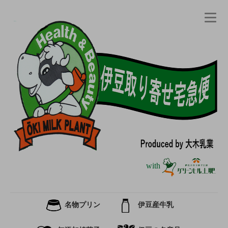
with
名物プリン
伊豆産牛乳