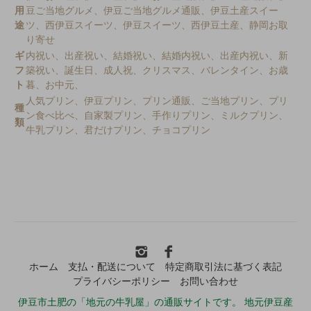
用
豆ご当地グルメ、伊豆ご当地グルメ通販、伊豆土産スイー
途
ツ、西伊豆スイーツ、伊豆スイーツ、西伊豆土産、静岡お取
り寄せ
ギ
内祝い、出産祝い、結婚祝い、結婚内祝い、出産内祝い、新
フ
築祝い、誕生日、成人祝、クリスマス、バレンタイン、お歳
ト
暮、お中元、
人気プリン、伊豆プリン、プリン通販、ご当地プリン、プリ
種
ン食べ比べ、自家製プリン、手作りプリン、ミルクプリン、
類
牛乳プリン、君だけプリン、チョコプリン
ホーム
支払・配送について
特定商取引法に基づく表記
プライバシーポリシー
お問い合わせ
伊豆市土肥の「地元の牛乳屋」の通販サイトです。 地元伊豆産