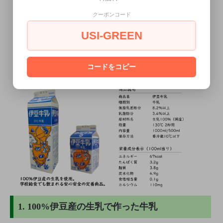
オプションの値段詳細
クーポンコード
この商品について問い合わせる
USI-GREEN
コードをコピー
1. 100%伊豆産の生乳で作った牛乳