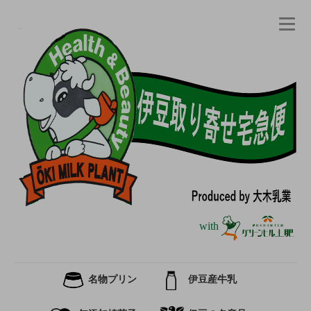
with
名物プリン
伊豆産牛乳