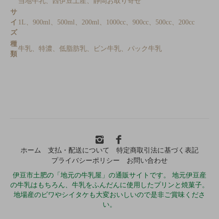
当地牛乳、西伊豆土産、静岡お取り寄せ
サ
イ
1L、900ml、500ml、200ml、1000cc、900cc、500cc、200cc
ズ
種
牛乳、特濃、低脂肪乳、ビン牛乳、パック牛乳
類
ホーム
支払・配送について
特定商取引法に基づく表記
プライバシーポリシー
お問い合わせ
伊豆市土肥の「地元の牛乳屋」の通販サイトです。 地元伊豆産
の牛乳はもちろん、牛乳をふんだんに使用したプリンと焼菓子。
地場産のビワやシイタケも大変おいしいので是非ご賞味くださ
い。