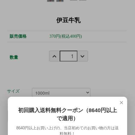
伊豆牛乳
販売価格
370円(税込400円)
数量
サイズ
×
初回購入送料無料クーポン（8640円以上
カートに入れる
で適用）
8640円以上お買い上げの、当店初めてのお買い物の方は送
料無料！