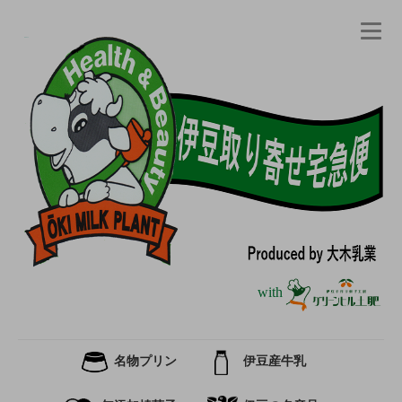
with
名物プリン
伊豆産牛乳