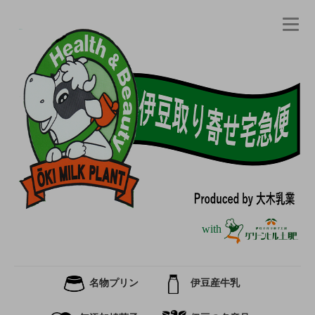
with
名物プリン
伊豆産牛乳