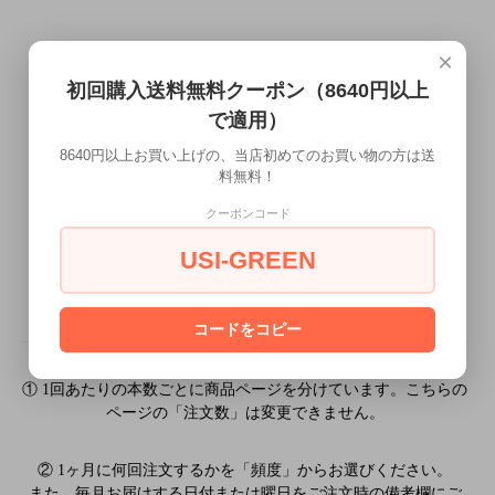
×
オプションの値段詳細
初回購入送料無料クーポン（8640円以上
この商品について問い合わせる
で適用）
8640円以上お買い上げの、当店初めてのお買い物の方は送
料無料！
クーポンコード
USI-GREEN
ご利用方法
コードをコピー
① 1回あたりの本数ごとに商品ページを分けています。こちらの
ページの「注文数」は変更できません。
② 1ヶ月に何回注文するかを「頻度」からお選びください。
また、毎月お届けする日付または曜日をご注文時の備考欄にご